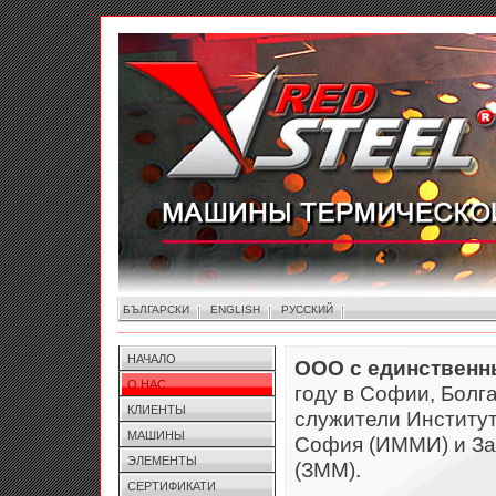
БЪЛГАРСКИ
ENGLISH
РУССКИЙ
НАЧАЛО
ООО с единственн
О НАС
году в Софии, Болг
КЛИЕНТЫ
служители Институ
МАШИНЫ
София (ИММИ) и За
ЭЛЕМЕНТЫ
(ЗММ).
СЕРТИФИКАТИ