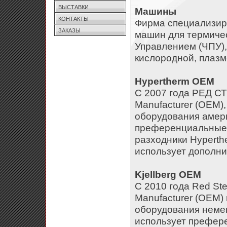
ВЫСТАВКИ
Maшины
КОНТАКТЫ
Фирма специализиру
ЗАКАЗЫ
машин для термиче
Управлением (ЧПУ), 
кислородной, плазм
Hypertherm OEM
С 2007 года РЕД СТ
Manufacturer (ОЕМ)
оборудования аме
преференциальные 
разходники Hyperth
использует дополни
Kjellberg OEM
С 2010 года Red Ste
Manufacturer (OEM)
оборудования неме
использует префер