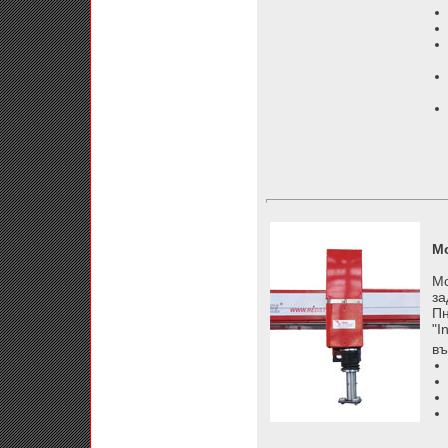
Мо
Мо
за
Пн
"I
въ