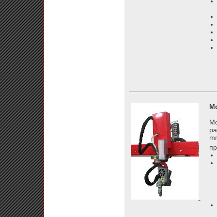
Мо
Мо
ра
mm
пр