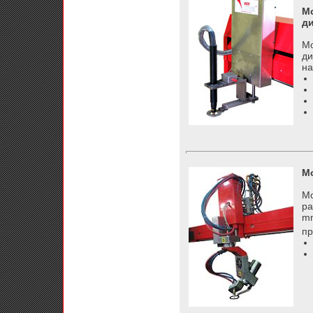
Мо
д
Мо
ди
на
Мо
Мо
ра
mm
пр