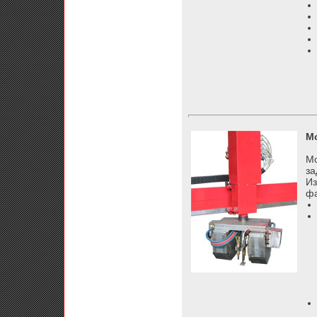
Мо
Мо
за
Из
фа