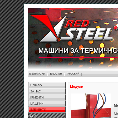
БЪЛГАРСКИ
ENGLISH
РУССКИЙ
НАЧАЛО
Модули
ЗА НАС
КЛИЕНТИ
МАШИНИ
Мо
ЕЛЕМЕНТИ
Мо
ЦПУ